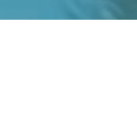



採用
SHARE
お問い合わせ・資料請求
構築から運用まで
現場で磨いた力を、全国へ。
私たちは、大学のIT運用・保守を原点に成長してきました。現場
で見つけた課題を、インフラ構築、運用サービス、自社製品とし
て解決しています。
新しい技術にも積極的にチャレンジし、導入後の運用まで支え続
けることで、関わる人と組織に良い変化を生み出していきます。
SERVICES