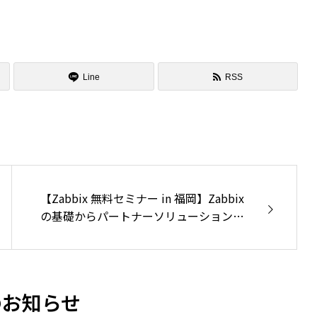
。
スタックビュー | PC・アプリ
システム
t365導入・移行サービス
チームシンク | Teams運用自
VE | サーバ仮想化基盤
Line
RSS
クラスビュー | 教室空き状況
or Microsoft365（バッ
テム
復元サービス）
OneSend | 次世代型ファイ
ス -RiskSift
ビス
【Zabbix 無料セミナー in 福岡】Zabbix
LendPort | 貸出管理システム
の基礎からパートナーソリューションま
ロストガード | USB抜き忘れ
でご紹介
ル
のお知らせ