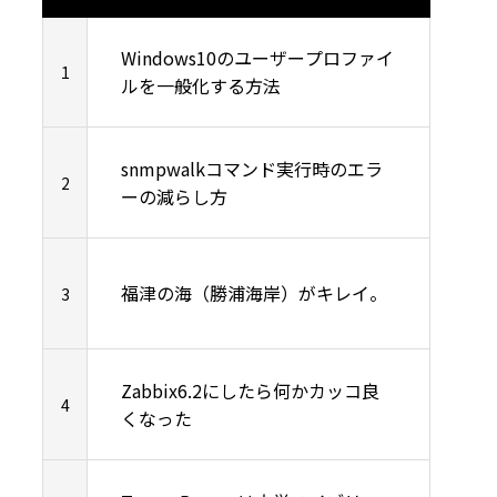
利用統計
Windows10のユーザープロファイ
1
ルを一般化する方法
動化
表示シス
snmpwalkコマンド実行時のエラ
2
ーの減らし方
ル転送サー
福津の海（勝浦海岸）がキレイ。
3
検知ツー
Zabbix6.2にしたら何かカッコ良
4
くなった