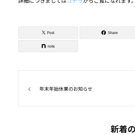
SERVICES
詳細につきましては
コチラ
からご覧になれます
Microsof
主な事業
Proxmox 
Post
Share
チームセーフ f
note
クアップ・
脆弱性通知サービ
年末年始休業のお知らせ
新着