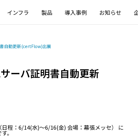
インフラ
製品
導入事例
お知らせ
証明書自動更新(certFlow)出展
 にSSLサーバ証明書自動更新
フラサービス
製品
パートナーとして。
困ったを解決する製品を。
大学向け24/365 監視サー
certFlow | SSL証明書の自動化
23（日程：6/14(水)～6/16(金) 会場：幕張メッセ） に
です。