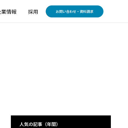
企業情報
採用
お問い合わせ・資料請求
運用サービス
運用支援で人とシステムをつなげま
す。
常駐運用サービス
人気の記事（年間）