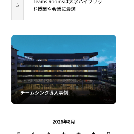
Teams Roomsは大学ハイブリッ
5
ド授業や会議に最適
certFlow導入事例
チームシンク導入事例
クラスビュー導入事例
2026年8月
月
火
水
木
金
土
日