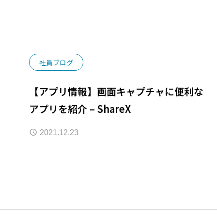
SERVICES
Microsof
主な事業
Proxmox 
社員ブログ
チームセーフ f
クアップ・
【アプリ情報】画面キャプチャに便利な
アプリを紹介 – ShareX
脆弱性通知サービ
2021.12.23